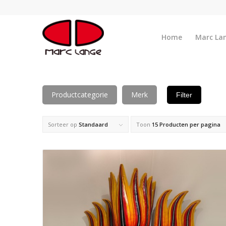
Home
Marc La
Productcategorie
Merk
Filter
Sorteer op
Standaard
Toon
15 Producten per pagina