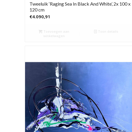
Tweeluik ‘Raging Sea In Black And White’, 2x 100 x
120 cm
€
4.090,91
Toevoegen aan
Toon details
winkelwagen