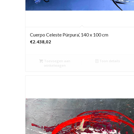
Cuerpo Celeste Púrpura’, 140 x 100 cm
€
2.438,02
Toevoegen aan
Toon details
winkelwagen