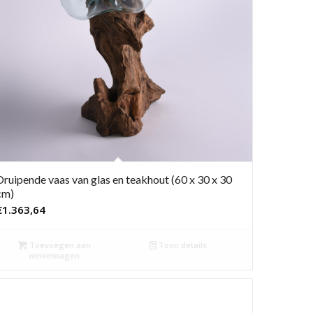
Druipende vaas van glas en teakhout (60 x 30 x 30
cm)
€
1.363,64
Toevoegen aan
Toon details
winkelwagen