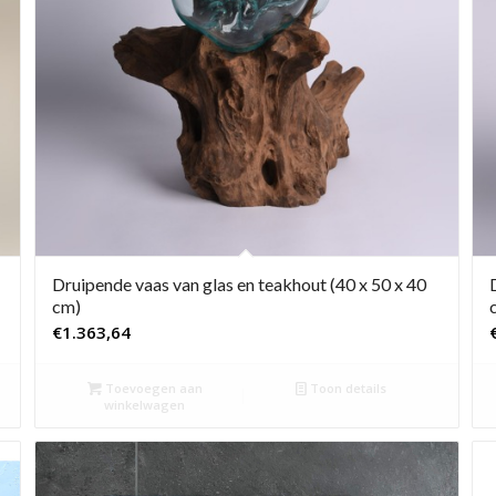
Druipende vaas van glas en teakhout (40 x 50 x 40
cm)
€
1.363,64
Toevoegen aan
Toon details
winkelwagen