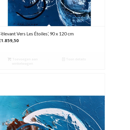
S’élevant Vers Les Étoiles’, 90 x 120 cm
€
1.859,50
Toevoegen aan
Toon details
winkelwagen