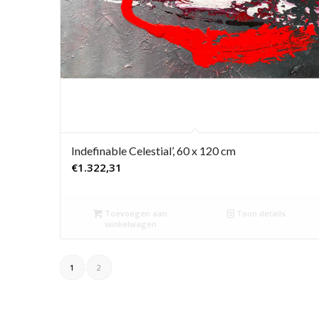
Indefinable Celestial’, 60 x 120 cm
€
1.322,31
Toevoegen aan
Toon details
winkelwagen
1
2