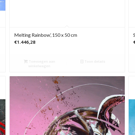
Melting Rainbow’, 150 x 50 cm
€
1.446,28
Toevoegen aan
Toon details
winkelwagen