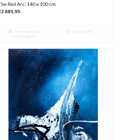
The Red Arc’, 140 x 100 cm
€
2.685,95
Toevoegen aan
Toon details
winkelwagen