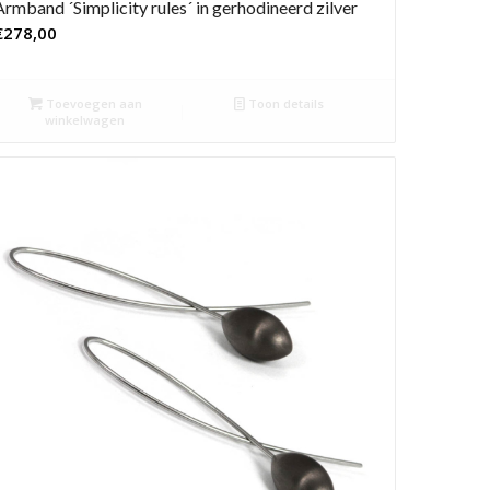
Armband ´Simplicity rules´ in gerhodineerd zilver
€
278,00
Toevoegen aan
Toon details
winkelwagen