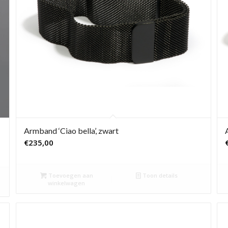
Armband ‘Ciao bella’, zwart
€
235,00
Toevoegen aan
Toon details
winkelwagen