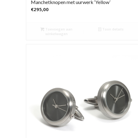
Manchetknopen met uurwerk ‘Yellow’
€
295,00
Toevoegen aan
Toon details
winkelwagen