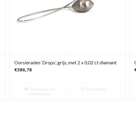
Oorsieraden ‘Drops’, grijs, met 2 x 0,02 ct diamant
€
386,78
Toevoegen aan
Toon details
winkelwagen