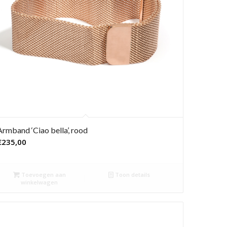
Armband ‘Ciao bella’, rood
€
235,00
Toevoegen aan
Toon details
winkelwagen