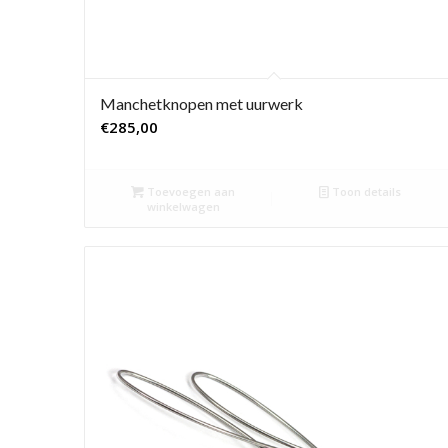
Manchetknopen met uurwerk
€
285,00
Toevoegen aan
Toon details
winkelwagen