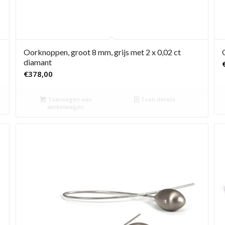
Oorknoppen, groot 8 mm, grijs met 2 x 0,02 ct
diamant
€
378,00
Toevoegen aan
Toon details
winkelwagen