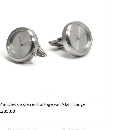
Manchetknopen èn horloge van Marc Lange
€
285,00
Toevoegen aan
Toon details