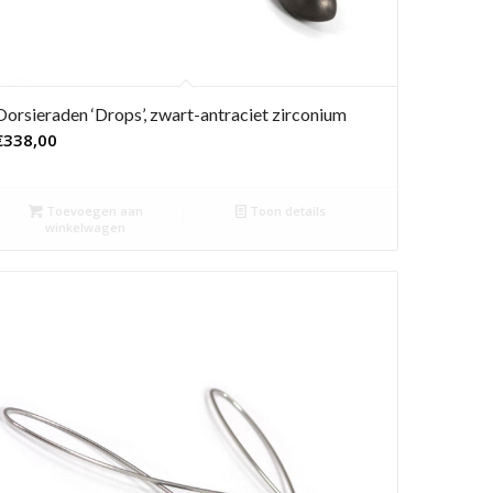
Oorsieraden ‘Drops’, zwart-antraciet zirconium
€
338,00
Toevoegen aan
Toon details
winkelwagen