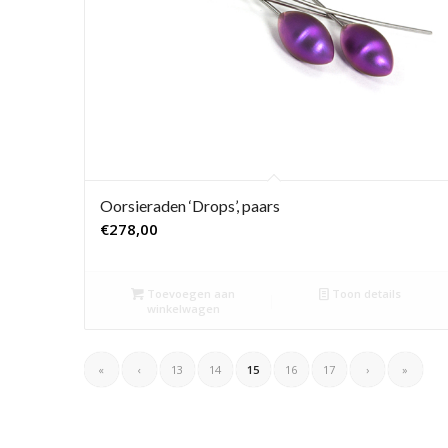
Oorsieraden ‘Drops’, paars
€
278,00
Toevoegen aan
Toon details
winkelwagen
«
‹
13
14
15
16
17
›
»