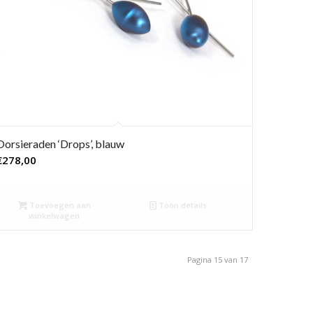
Oorsieraden ‘Drops’, blauw
€
278,00
Toevoegen aan
Toon details
winkelwagen
Pagina 15 van 17