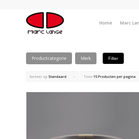
Home
Marc La
Productcategorie
Merk
Filter
Sorteer op
Standaard
Toon
15 Producten per pagina