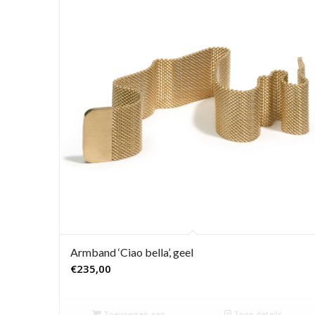
Armband ‘Ciao bella’, geel
€
235,00
Toevoegen aan
Toon details