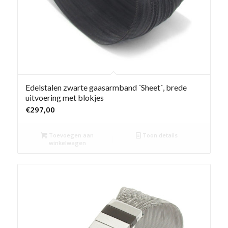
Edelstalen zwarte gaasarmband ´Sheet´, brede
uitvoering met blokjes
€
297,00
Toevoegen aan
Toon details
winkelwagen