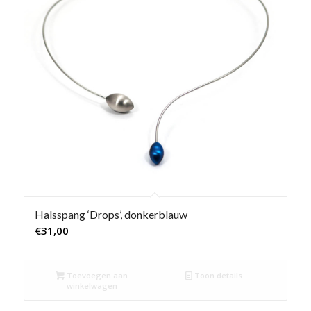
Halsspang ‘Drops’, donkerblauw
€
31,00
Toevoegen aan
Toon details
winkelwagen