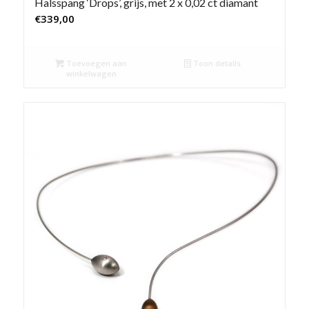
Halsspang ‘Drops’, grijs, met 2 x 0,02 ct diamant
€
339,00
Toevoegen aan
Toon details
winkelwagen