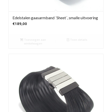
Edelstalen gaasarmband ´Sheet´, smalle uitvoering
€
189,00
Toevoegen aan
Toon details
winkelwagen