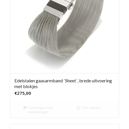
Edelstalen gaasarmband ´Sheet´, brede uitvoering
met blokjes
€
275,00
Toevoegen aan
Toon details
winkelwagen