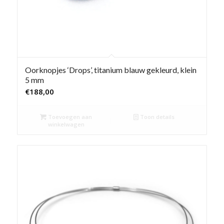
Oorknopjes ‘Drops’, titanium blauw gekleurd, klein
5 mm
€
188,00
Toevoegen aan
Toon details
winkelwagen