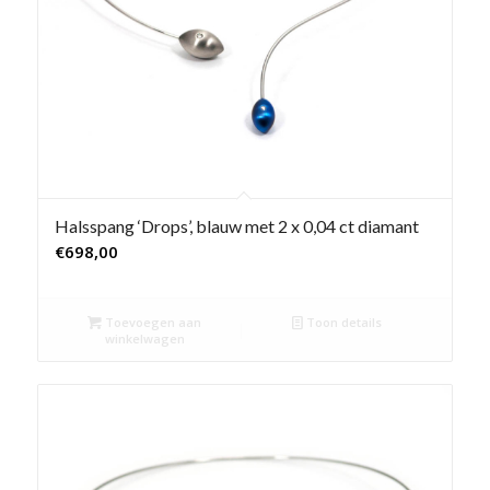
Halsspang ‘Drops’, blauw met 2 x 0,04 ct diamant
€
698,00
Toevoegen aan
Toon details
winkelwagen