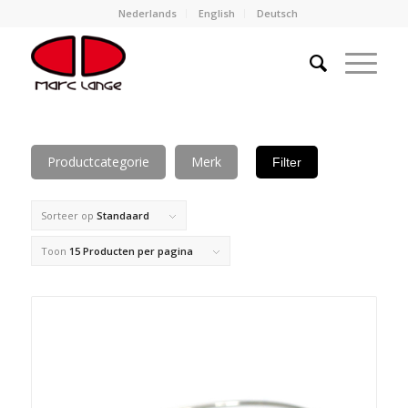
Nederlands
English
Deutsch
Productcategorie
Merk
Filter
Sorteer op
Standaard
Toon
15 Producten per pagina