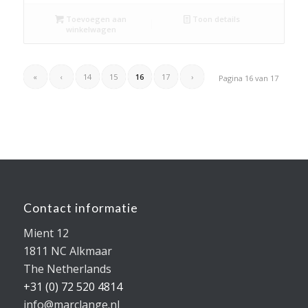
Toevoegen aan
Toon details
winkelwagen
«
‹
14
15
16
17
›
Pagina 16 van 17
Contact informatie
Mient 12
1811 NC Alkmaar
The Netherlands
+31 (0) 72 520 4814
info@marclange.nl