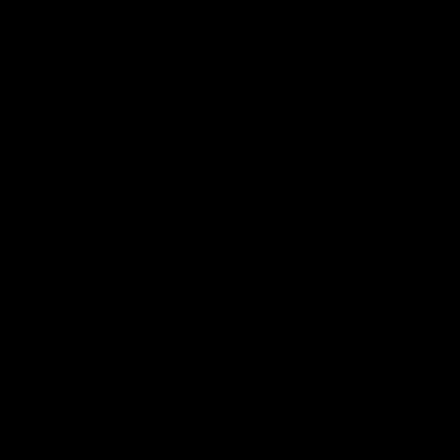
dit onl
topbe
Belgis