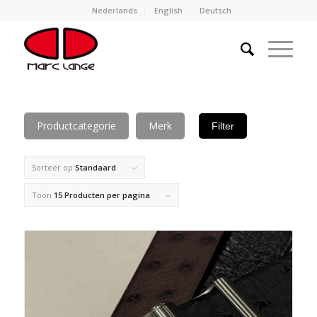
Nederlands
English
Deutsch
Productcategorie
Merk
Filter
Sorteer op
Standaard
Toon
15 Producten per pagina