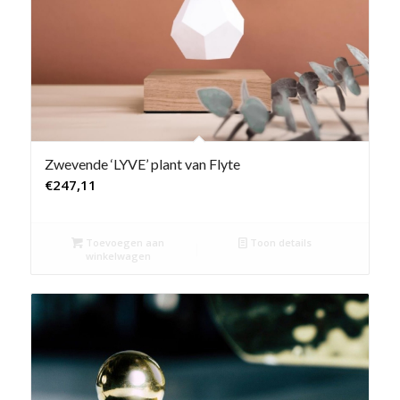
Zwevende ‘LYVE’ plant van Flyte
€
247,11
Toevoegen aan
Toon details
winkelwagen