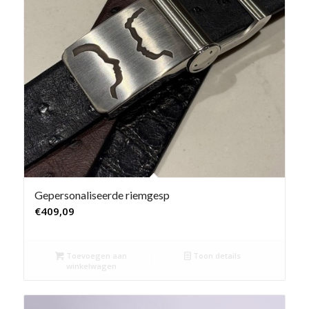
Gepersonaliseerde riemgesp
€
409,09
Toevoegen aan
Toon details
winkelwagen