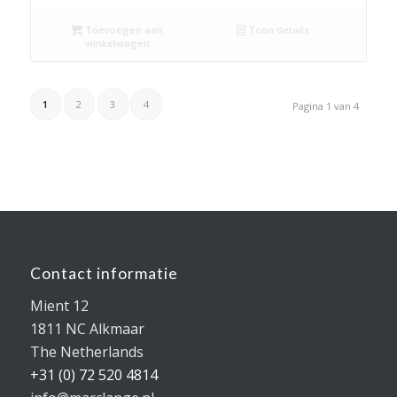
Toevoegen aan
Toon details
winkelwagen
1
2
3
4
Pagina 1 van 4
Contact informatie
Mient 12
1811 NC Alkmaar
The Netherlands
+31 (0) 72 520 4814