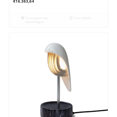
€
16.363,64
Toevoegen aan
Toon details
winkelwagen