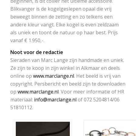
beginnen, is dit collier het ultieme accessoire.
Blikvanger is de kogelgeslepen opaal die vrij
beweegt binnen de zetting en zo telkens een
andere kleur vangt. Elke kogel is even zeldzaam
als uniek en toont de natuur op haar best. Prijs
vanaf € 1.950,-.
Noot voor de redactie
Sieraden van Marc Lange zijn handmade en uniek.
Ze zijn te koop in zijn winkel in Alkmaar en deels
online op
www.marclange.nl
. Het beeld is vrij van
copyright. Persbericht en beeld zijn te downloaden
op
www.marclange.nl
. Voor meer informatie of HR
materiaal:
info@marclange.nl
of 072 5204814/06
51810112.