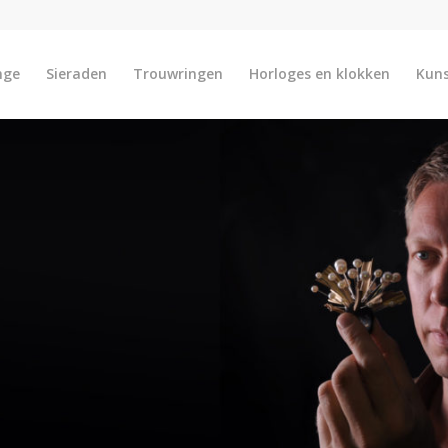
nge
Sieraden
Trouwringen
Horloges en klokken
Kun