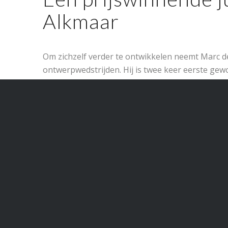
Alkmaar
Om zichzelf verder te ontwikkelen neemt Marc de
ontwerpwedstrijden. Hij is twee keer eerste gew
Ontwerp Wedstrijden (NOW).
Naast zijn collectie sieraden verkoopt Marc Lang
horloges zoals je van een juwelier mag verwacht
horlogemerk
MeisterSinger
heeft voor deze
Alk
apart horloge
op de markt gebracht