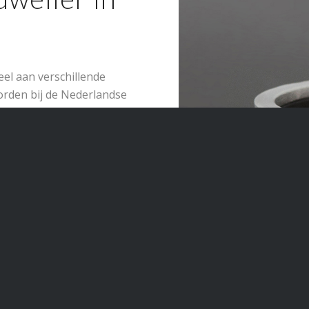
el aan verschillende
orden bij de Nederlandse
e ook diverse exclusieve
en. Het exclusieve
maarse juwelier een