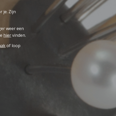
 je. Zijn
ger weer een
je
hier
vinden.
aak
of loop