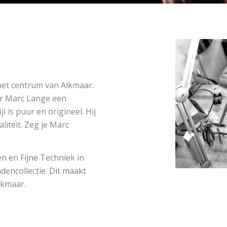
het centrum van Alkmaar.
ier Marc Lange een
jl is puur en origineel. Hij
liteit. Zeg je Marc
en en Fijne Techniek in
encollectie. Dit maakt
lkmaar.