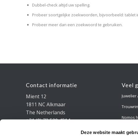
Dubbel-check altijd uw spelling.
Probeer soortgelijke zoekwoorden, bijvoorbeeld: tablet i
Probeer meer dan een zoekwoord te gebruiken.
Contact informatie
Veel 
Mient 12
Juwelier
1811 NC Alkmaar
Trouwri
The Netherlands
Nomos h
+31 (0) 72 520 4814
info@marclange.nl
Verlovin
Deze website maakt gebru