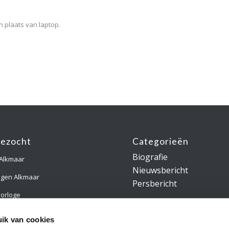
n plaats van laptop.
gezocht
Categorieën
Biografie
 Alkmaar
Nieuwsbericht
ngen Alkmaar
Persbericht
orloge
gsring Alkmaar
ik van cookies