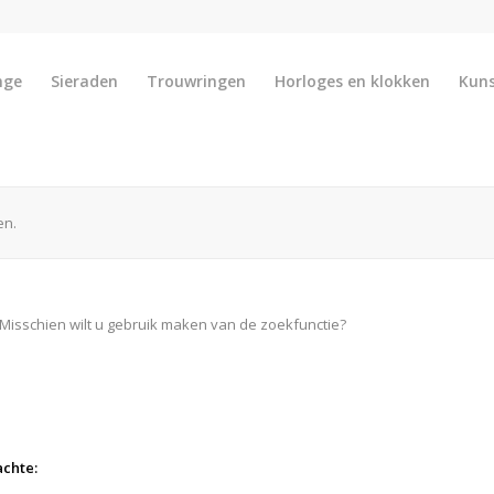
nge
Sieraden
Trouwringen
Horloges en klokken
Kun
en.
 Misschien wilt u gebruik maken van de zoekfunctie?
achte: