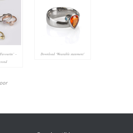
Favourite’ –
Download ‘Wearable statement’
rgrond
voor