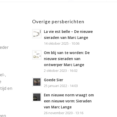
Overige persberichten
La vie est belle – De nieuwe
sieraden van Marc Lange
14 oktober 2025 - 10:06
Ieder
Om blij van te worden: De
nieuwe sieraden van
ontwerper Marc Lange
2 oktober 2023 - 16:02
l-,
Goede Sier
e
25 januari 2022 - 14:03
tijd en
Een nieuwe norm vraagt om
een nieuwe vorm: Sieraden
van Marc Lange
26 november 2020 - 13:16
 een