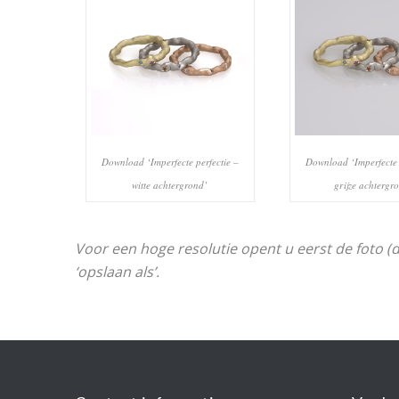
Download ‘Imperfecte perfectie –
Download ‘Imperfecte 
witte achtergrond’
grijze achtergr
Voor een hoge resolutie opent u eerst de foto (
‘opslaan als’.