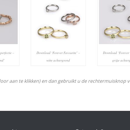
perfectie –
Download ‘Forever Favourite’ –
Download ‘Forever 
ond’
witte achtergrond
grijze achte
door aan te klikken) en dan gebruikt u de rechtermuisknop 