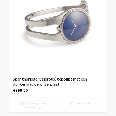
Spanghorloge ‘Valorous’, gepolijst met een
donkerblauwe wijzerplaat
€
998,00
Toevoegen aan
Toon details
winkelwagen