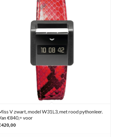
Miss V zwart, model W31L3, met rood pythonleer.
Van €840,= voor
€
420,00