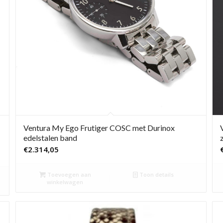
Ventura My Ego Frutiger COSC met Durinox
edelstalen band
€
2.314,05
Toevoegen aan
Toon details
winkelwagen