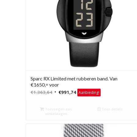
Sparc RX Limited met rubberen band. Van
€1650,= voor
Oorspronkelijke
Huidige
€
1.363,64
€
991,74
Aanbieding!
prijs
prijs
was:
is:
Toevoegen aan
Toon details
€1.363,64.
€991,74.
winkelwagen