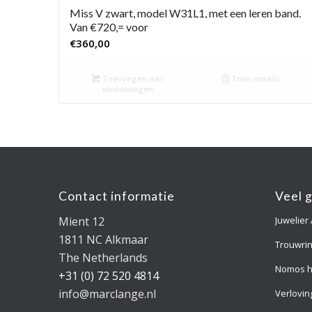
Miss V zwart, model W31L1, met een leren band.
Van €720,= voor
€
360,00
Toevoegen aan
Toon details
winkelwagen
Contact informatie
Veel 
Mient 12
Juwelier
1811 NC Alkmaar
Trouwri
The Netherlands
Nomos h
+31 (0) 72 520 4814
info@marclange.nl
Verlovin