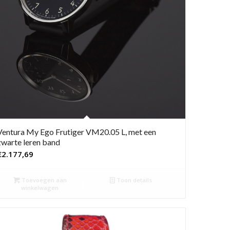
Ventura My Ego Frutiger VM20.05 L, met een
zwarte leren band
€
2.177,69
Toevoegen aan
Toon details
winkelwagen