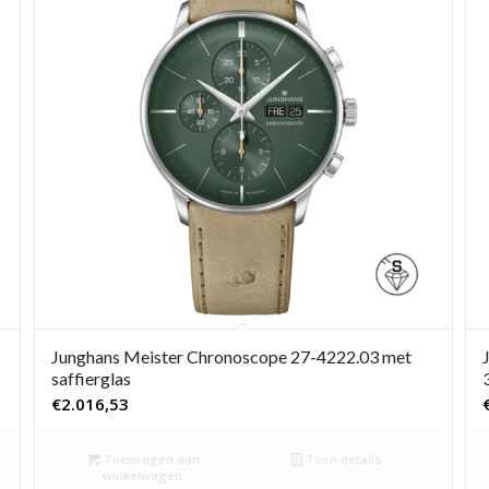
Junghans Meister Chronoscope 27-4222.03 met
saffierglas
€
2.016,53
Toevoegen aan
Toon details
winkelwagen