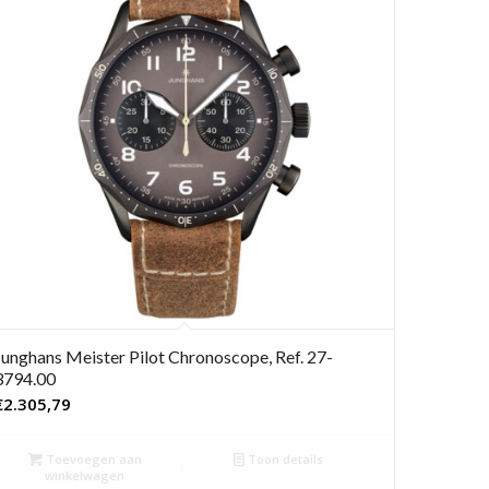
Junghans Meister Pilot Chronoscope, Ref. 27-
3794.00
€
2.305,79
Toevoegen aan
Toon details
winkelwagen