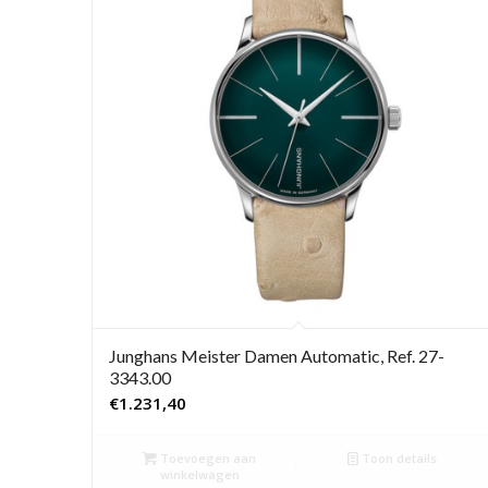
Junghans Meister Damen Automatic, Ref. 27-
3343.00
€
1.231,40
Toevoegen aan
Toon details
winkelwagen