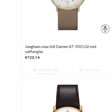
Junghans max bill Damen 47-7055.02 met
saffierglas
€
723,14
Toevoegen aan
Toon details
winkelwagen