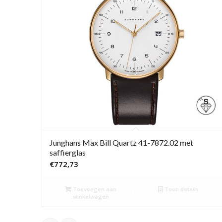
Junghans Max Bill Quartz 41-7872.02 met
saffierglas
€
772,73
Toevoegen aan
Toon details
winkelwagen