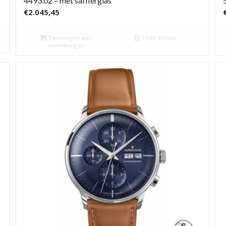
4493.02 – met saffierglas
€
2.045,45
Toevoegen aan
Toon details
winkelwagen