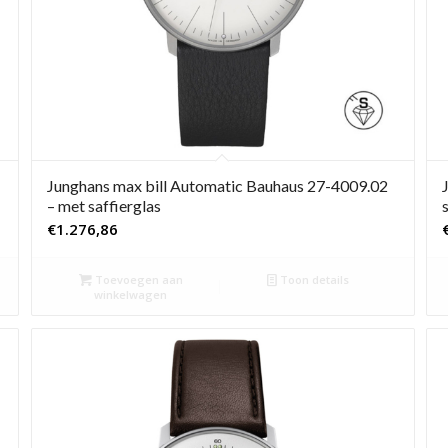
Junghans max bill Automatic Bauhaus 27-4009.02
– met saffierglas
€
1.276,86
Toevoegen aan
Toon details
winkelwagen