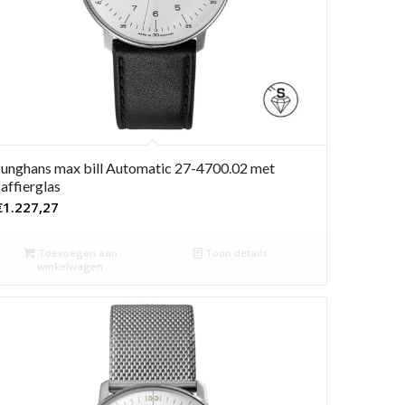
Junghans max bill Automatic 27-4700.02 met
saffierglas
€
1.227,27
Toevoegen aan
Toon details
winkelwagen