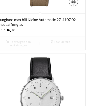
Junghans max bill Kleine Automatic 27-4107.02
met saffierglas
€
1.136,36
Toevoegen aan
Toon details
winkelwagen