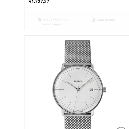
€
1.727,27
Toevoegen aan
Toon details
winkelwagen