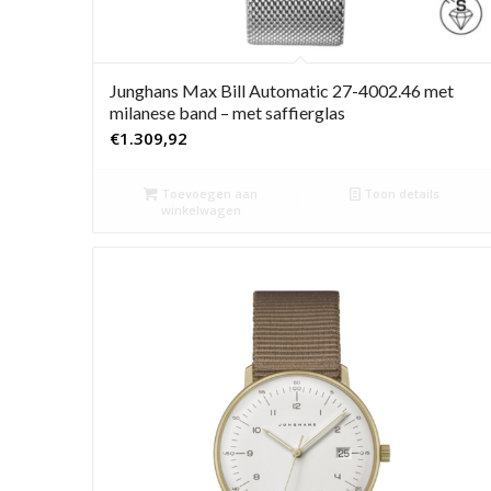
Junghans Max Bill Automatic 27-4002.46 met
milanese band – met saffierglas
€
1.309,92
Toevoegen aan
Toon details
winkelwagen