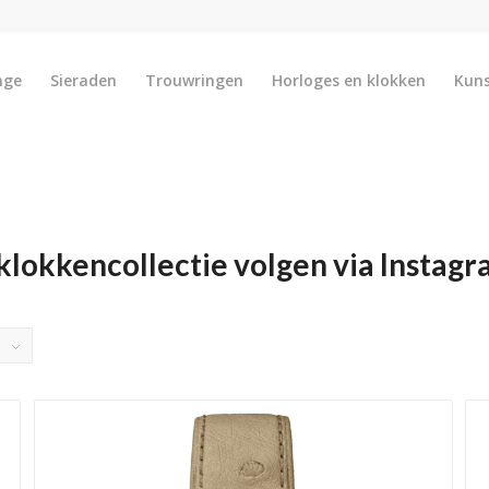
nge
Sieraden
Trouwringen
Horloges en klokken
Kun
 klokkencollectie volgen via Instag