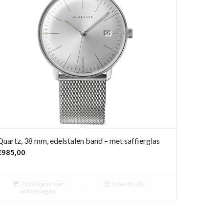
Quartz, 38 mm, edelstalen band – met saffierglas
€
985,00
Toevoegen aan
Toon details
winkelwagen