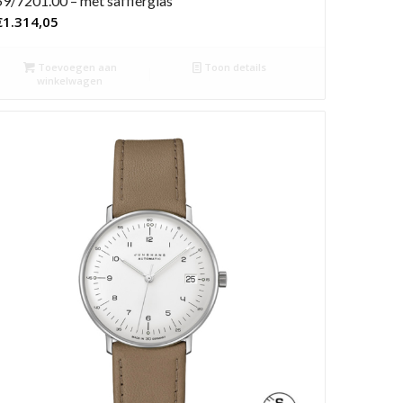
59/7201.00 – met saffierglas
€
1.314,05
Toevoegen aan
Toon details
winkelwagen