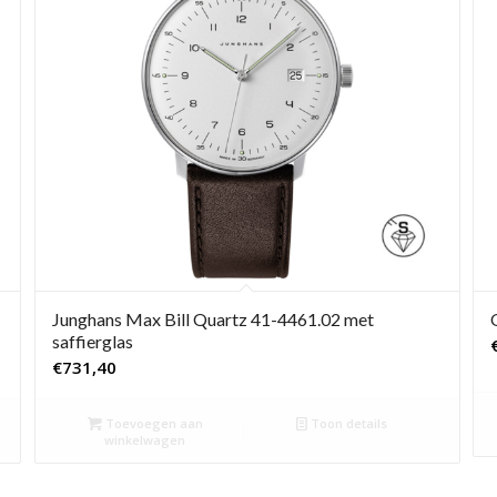
Junghans Max Bill Quartz 41-4461.02 met
saffierglas
€
731,40
Toevoegen aan
Toon details
winkelwagen