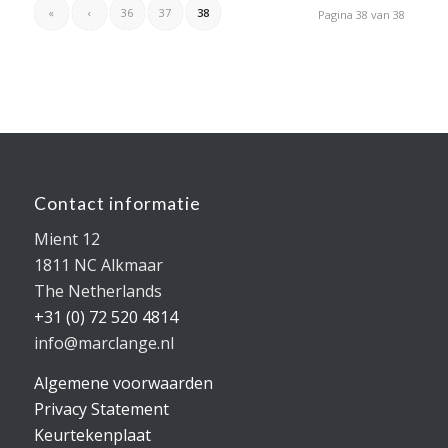
«
‹
36
37
38
Pagina 38 van 38
Contact informatie
Mient 12
1811 NC Alkmaar
The Netherlands
+31 (0) 72 520 4814
info@marclange.nl
Algemene voorwaarden
Privacy Statement
Keurtekenplaat