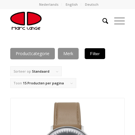
Nederlands
English
Deutsch
Productcategorie
Merk
Filter
Sorteer op
Standaard
Toon
15 Producten per pagina