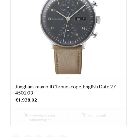
Junghans max bill Chronoscope, English Date 27-
4501.03
€
1.938,02
Toevoegen aan
Toon details
winkelwagen