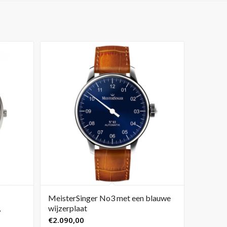
MeisterSinger No3 met een blauwe
,
wijzerplaat
€
2.090,00