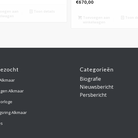
€
670,00
oegen aan
Toon details
elwagen
Toevoegen aan
Toon de
winkelwagen
gezocht
Categorieën
Biografie
 Alkmaar
Nieuwsbericht
ngen Alkmaar
Persbericht
orloge
gsring Alkmaar
es