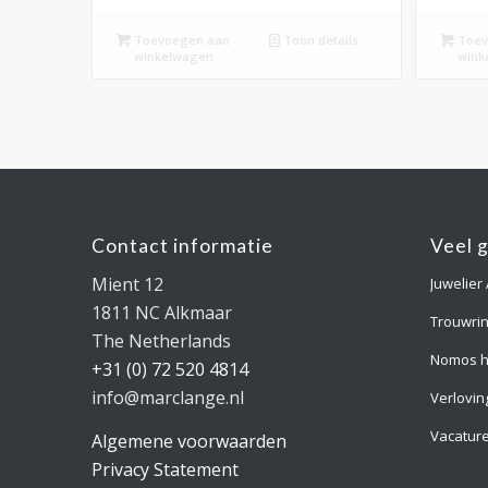
Toevoegen aan
Toon details
Toev
winkelwagen
wink
Contact informatie
Veel 
Mient 12
Juwelier
1811 NC Alkmaar
Trouwri
The Netherlands
Nomos h
+31 (0) 72 520 4814
info@marclange.nl
Verlovin
Vacatur
Algemene voorwaarden
Privacy Statement