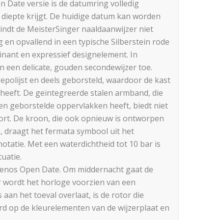
en Date versie is de datumring volledig
 diepte krijgt. De huidige datum kan worden
vindt de MeisterSinger naaldaanwijzer niet
g en opvallend in een typische Silberstein rode
inant en expressief designelement. In
in een delicate, gouden secondewijzer toe.
epolijst en deels geborsteld, waardoor de kast
 heeft. De geïntegreerde stalen armband, die
en geborstelde oppervlakken heeft, biedt niet
ort. De kroon, die ook opnieuw is ontworpen
, draagt het fermata symbool uit het
tatie. Met een waterdichtheid tot 10 bar is
uatie.
 Kaenos Open Date. Om middernacht gaat de
r wordt het horloge voorzien van een
aan het toeval overlaat, is de rotor die
rd op de kleurelementen van de wijzerplaat en