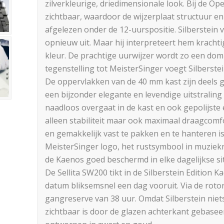
zilverkleurige, driedimensionale look. Bij de Op
zichtbaar, waardoor de wijzerplaat structuur en
afgelezen onder de 12-uurspositie. Silberstein 
opnieuw uit. Maar hij interpreteert hem krachti
kleur. De prachtige uurwijzer wordt zo een dom
tegenstelling tot MeisterSinger voegt Silberste
De oppervlakken van de 40 mm kast zijn deels g
een bijzonder elegante en levendige uitstraling
naadloos overgaat in de kast en ook gepolijste 
alleen stabiliteit maar ook maximaal draagcomf
en gemakkelijk vast te pakken en te hanteren is
MeisterSinger logo, het rustsymbool in muziekno
de Kaenos goed beschermd in elke dagelijkse sit
De Sellita SW200 tikt in de Silberstein Edition
datum bliksemsnel een dag vooruit. Via de roto
gangreserve van 38 uur. Omdat Silberstein niets 
zichtbaar is door de glazen achterkant gebasee