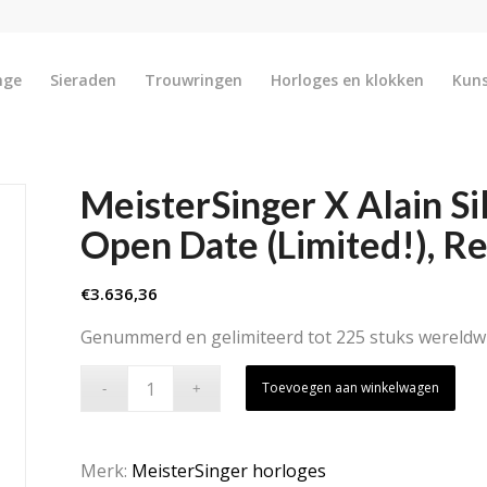
nge
Sieraden
Trouwringen
Horloges en klokken
Kun
MeisterSinger X Alain Si
Open Date (Limited!), 
€
3.636,36
Genummerd en gelimiteerd tot 225 stuks wereldwi
Toevoegen aan winkelwagen
Merk:
MeisterSinger horloges