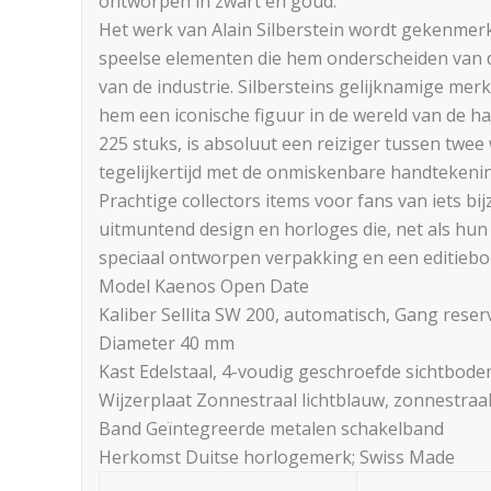
ontworpen in zwart en goud.
Het werk van Alain Silberstein wordt gekenmer
speelse elementen die hem onderscheiden van 
van de industrie. Silbersteins gelijknamige merk,
hem een iconische figuur in de wereld van de ha
225 stuks, is absoluut een reiziger tussen twe
tegelijkertijd met de onmiskenbare handtekenin
Prachtige collectors items voor fans van iets b
uitmuntend design en horloges die, net als hun 
speciaal ontworpen verpakking en een editieboe
Model Kaenos Open Date
Kaliber Sellita SW 200, automatisch, Gang reser
Diameter 40 mm
Kast Edelstaal, 4-voudig geschroefde sichtbodem
Wijzerplaat Zonnestraal lichtblauw, zonnestraal 
Band Geïntegreerde metalen schakelband
Herkomst Duitse horlogemerk; Swiss Made