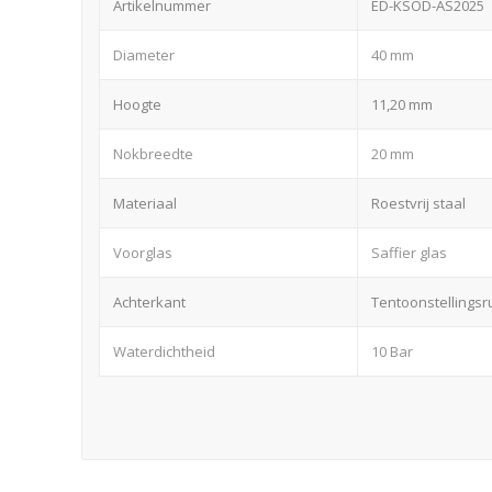
Artikelnummer
ED-KSOD-AS2025
Diameter
40 mm
Hoogte
11,20 mm
Nokbreedte
20 mm
Materiaal
Roestvrij staal
Voorglas
Saffier glas
Achterkant
Tentoonstellingsr
Waterdichtheid
10 Bar