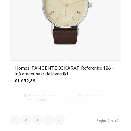
Nomos, TANGENTE 33 KARAT, Referentie 126 –
Informeer naar de levertijd
€
1.652,89
Toevoegen aan
Toon details
winkelwagen
1
2
3
4
5
Pagina 5 van 5