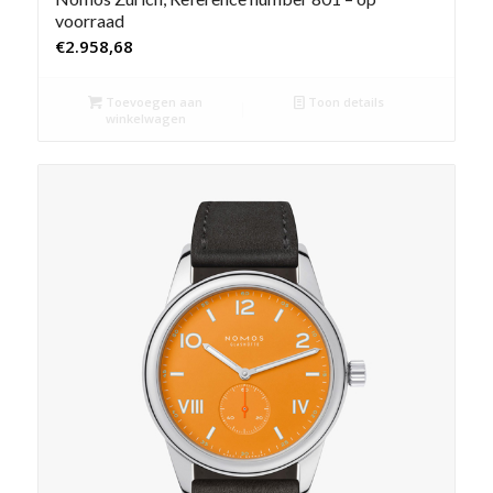
voorraad
€
2.958,68
Toevoegen aan
Toon details
winkelwagen