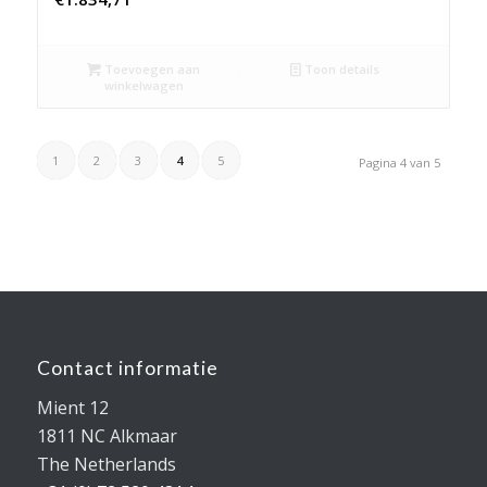
Toevoegen aan
Toon details
winkelwagen
1
2
3
4
5
Pagina 4 van 5
Contact informatie
Mient 12
1811 NC Alkmaar
The Netherlands