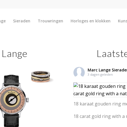
nge
Sieraden
Trouwringen
Horloges en klokken
Kun
 Lange
Laatst
Marc Lange Sierade
3 dagen geleden
18 karaat gouden ring me
18 carat gold ring with a