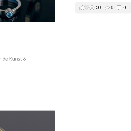
236
3
43
n de Kunst &