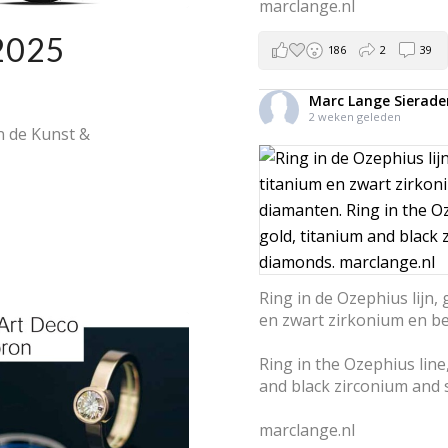
marclange.nl
2025
186
2
39
Marc Lange Sierade
2 weken geleden
n de Kunst &
Ring in de Ozephius lijn,
en zwart zirkonium en b
Ring in the Ozephius line
and black zirconium and
marclange.nl