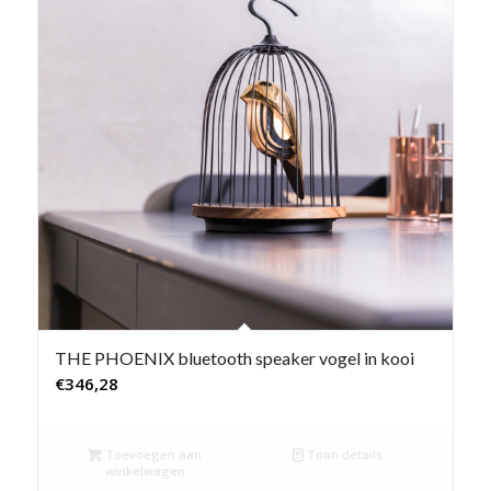
THE PHOENIX bluetooth speaker vogel in kooi
€
346,28
Toevoegen aan
Toon details
winkelwagen