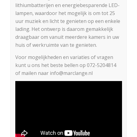
lithiumbatterijen en energiebesparende LED-
lampen, waardoor het mogelijk is om tot 25
uur muziek en licht te genieten op een enkele
lading. Het ontwerp is daarom gemakkelijk
draagbaar om vanuit meerdere kamers in uw
huis of werkruimte van te genieten.
Voor mogelijkheden en variaties of vragen
kunt u ons het beste bellen op 072-5204814
of mailen naar info@marclange.nl