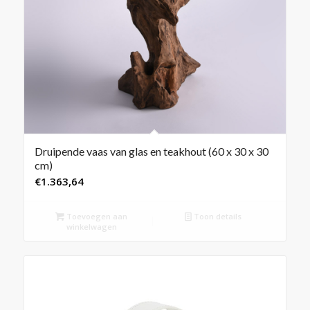
Druipende vaas van glas en teakhout (60 x 30 x 30
cm)
€
1.363,64
Toevoegen aan
Toon details
winkelwagen