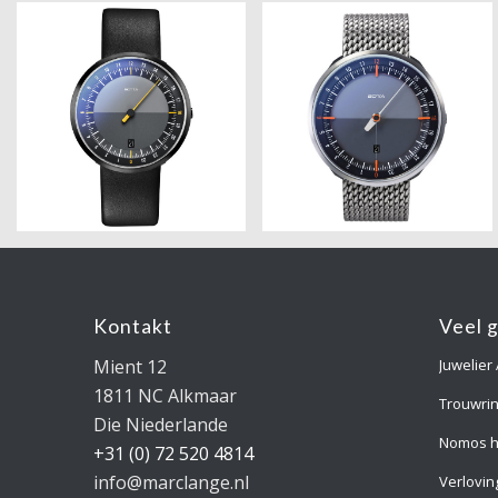
Kontakt
Veel 
Mient 12
Juwelier
1811 NC Alkmaar
Trouwri
Die Niederlande
Nomos h
+31 (0) 72 520 4814
info@marclange.nl
Verlovin