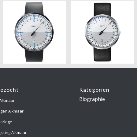
gezocht
Kategorien
Biographie
 Alkmaar
ngen Alkmaar
orloge
gsring Alkmaar