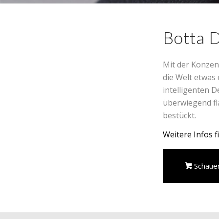
Botta 
Mit der Konzen
die Welt etwas
intelligenten D
überwiegend fla
bestückt.
Weitere Infos f
Schaue