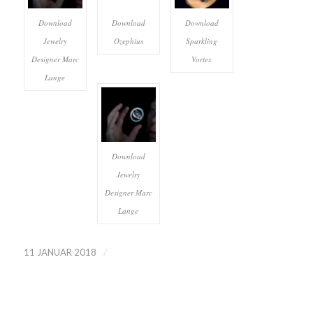
Download
Download
Download
Jewelry
Ozephius
Sparkling
Designer Marc
Vortex
Lange
Download
Jewelry
Designer Marc
Lange
/
11 JANUAR 2018