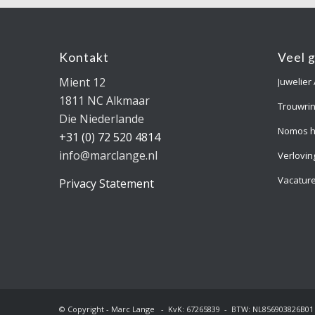
Kontakt
Veel 
Mient 12
Juwelier
1811 NC Alkmaar
Trouwri
Die Niederlande
Nomos h
+31 (0) 72 520 4814
info@marclange.nl
Verlovin
Vacatur
Privacy Statement
© Copyright - Marc Lange - KvK: 67265839 - BTW: NL856903826B01