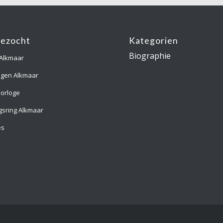
gezocht
Kategorien
Biographie
 Alkmaar
ngen Alkmaar
orloge
gsring Alkmaar
es