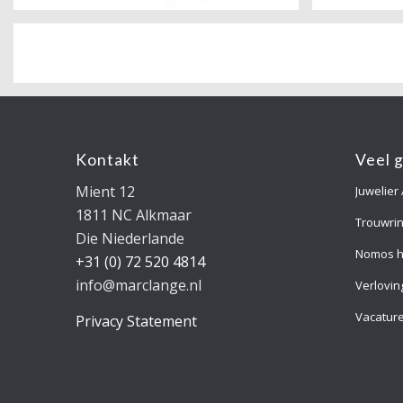
Kontakt
Veel 
Mient 12
Juwelier
1811 NC Alkmaar
Trouwri
Die Niederlande
Nomos h
+31 (0) 72 520 4814
info@marclange.nl
Verlovin
Vacatur
Privacy Statement