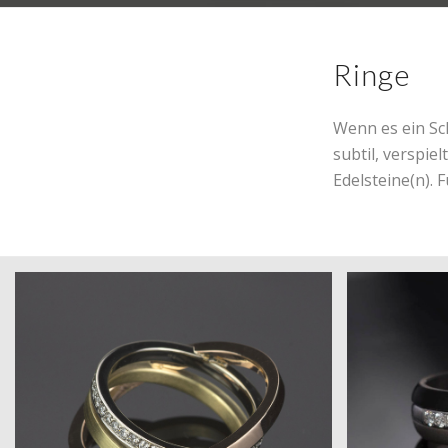
Ringe
Wenn es ein Sch
subtil, verspie
Edelsteine(n). 