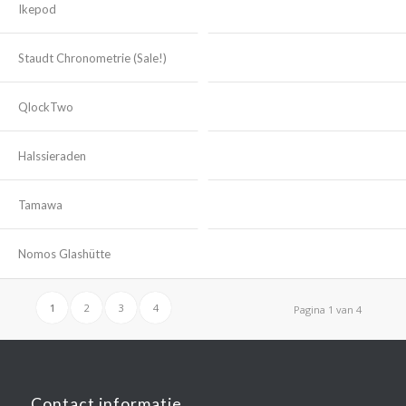
Ikepod
Staudt Chronometrie (Sale!)
QlockTwo
Halssieraden
Tamawa
Nomos Glashütte
1
2
3
4
Pagina 1 van 4
Contact informatie