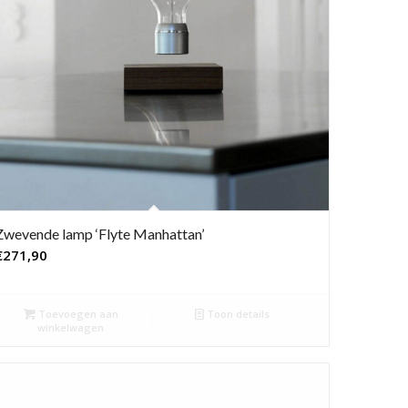
Zwevende lamp ‘Flyte Manhattan’
€
271,90
Toevoegen aan
Toon details
winkelwagen