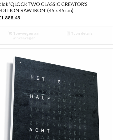
Klok ‘QLOCKTWO CLASSIC CREATOR’S
EDITION RAW IRON’ (45 x 45 cm)
€
1.888,43
Toevoegen aan
Toon details
winkelwagen