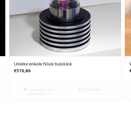
Unieke enkele Nixie buisklok
€
576,86
Toevoegen aan
Toon details
winkelwagen