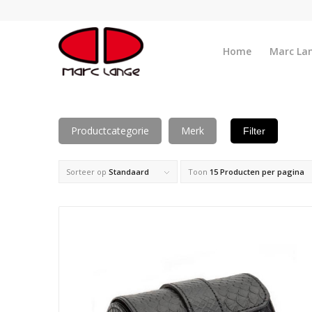
Home
Marc La
Productcategorie
Merk
Filter
Sorteer op
Standaard
Toon
15 Producten per pagina