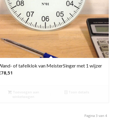
Wand- of tafelklok van MeisterSinger met 1 wijzer
€
78,51
Toevoegen aan
Toon details
winkelwagen
Pagina 3 van 4