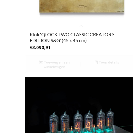
Klok ‘QLOCKTWO CLASSIC CREATOR’S
EDITION S&G’ (45 x 45 cm)
€
3.090,91
Toevoegen aan
Toon details
winkelwagen