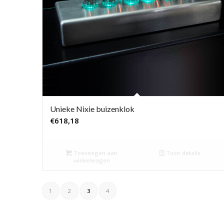
Unieke Nixie buizenklok
€
618,18
Toevoegen aan
Toon details
winkelwagen
1
2
3
4