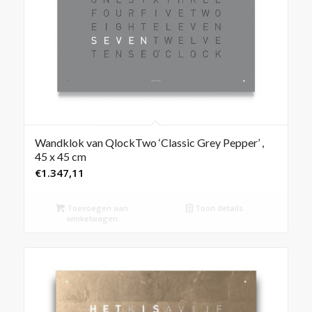
Wandklok van QlockTwo ‘Classic Grey Pepper’ ,
45 x 45 cm
€
1.347,11
Toevoegen aan
Toon details
winkelwagen