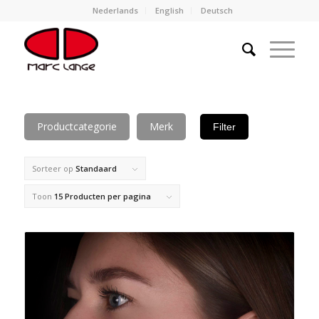
Nederlands
English
Deutsch
Productcategorie
Merk
Filter
Sorteer op
Standaard
Toon
15 Producten per pagina