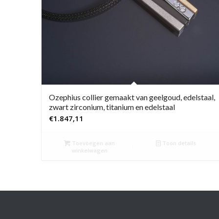
Ozephius collier gemaakt van geelgoud, edelstaal,
zwart zirconium, titanium en edelstaal
€
1.847,11
Toevoegen aan
Toon details
winkelwagen