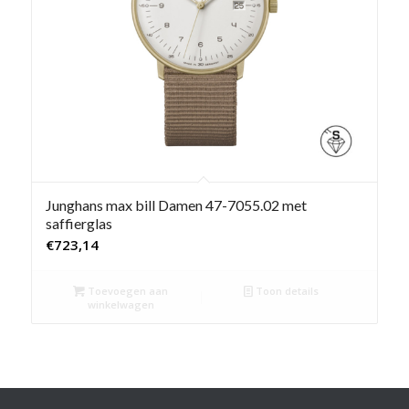
Junghans max bill Damen 47-7055.02 met
saffierglas
€
723,14
Toevoegen aan
Toon details
winkelwagen