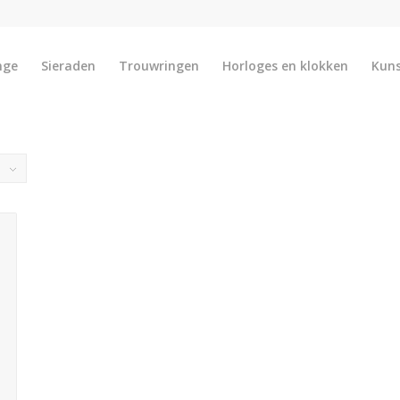
nge
Sieraden
Trouwringen
Horloges en klokken
Kun