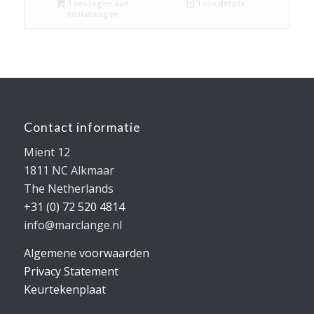
Toevoegen aan
Toon details
€4.057,85.
€3.246,28.
winkelwagen
Contact informatie
Mient 12
1811 NC Alkmaar
The Netherlands
+31 (0) 72 520 4814
info@marclange.nl
Algemene voorwaarden
Privacy Statement
Keurtekenplaat