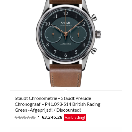
Staudt Chronometrie – Staudt Prelude
Chronograaf – P41.093-S14 British Racing
Green -Afgeprijsd! / Discounted!
Oorspronkelijke
Huidige
€
4.057,85
€
3.246,28
Aanbieding!
prijs
prijs
was:
is: