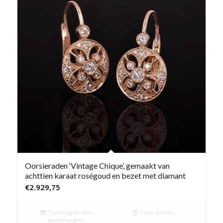
Oorsieraden ‘Vintage Chique’, gemaakt van
achttien karaat roségoud en bezet met diamant
€
2.929,75
Toevoegen aan
Toon details
winkelwagen