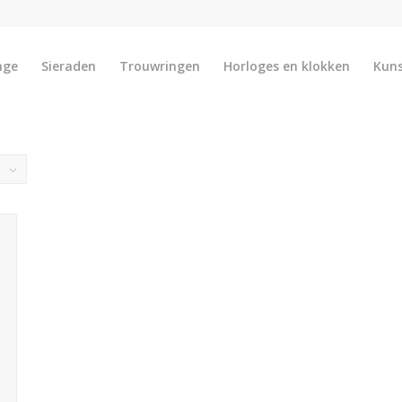
nge
Sieraden
Trouwringen
Horloges en klokken
Kun