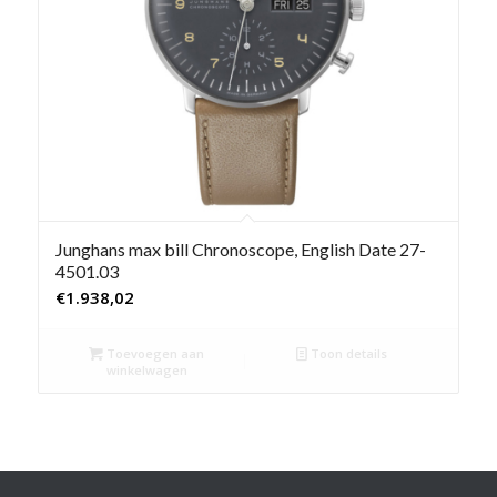
Junghans max bill Chronoscope, English Date 27-
4501.03
€
1.938,02
Toevoegen aan
Toon details
winkelwagen