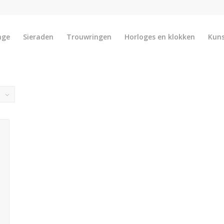
nge
Sieraden
Trouwringen
Horloges en klokken
Kun