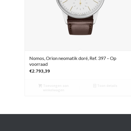
Nomos, Orion neomatik doré, Ref. 397 – Op
voorraad
€
2.793,39
Toevoegen aan
Toon details
winkelwagen