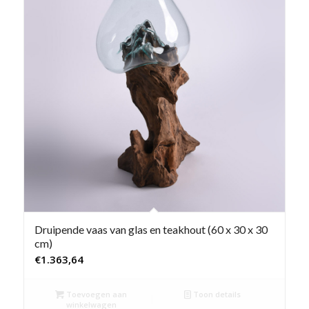
Druipende vaas van glas en teakhout (60 x 30 x 30
cm)
€
1.363,64
Toevoegen aan
Toon details
winkelwagen