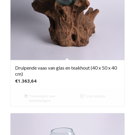
Druipende vaas van glas en teakhout (40 x 50 x 40
cm)
€
1.363,64
Toevoegen aan
Toon details
winkelwagen