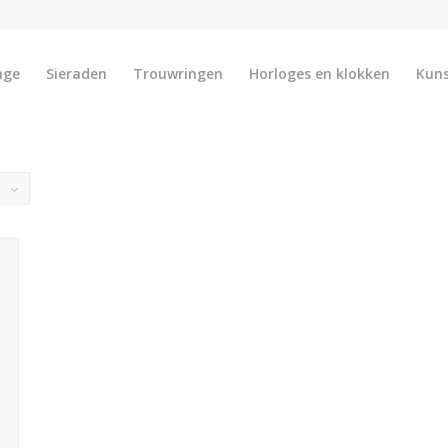
nge
Sieraden
Trouwringen
Horloges en klokken
Kun