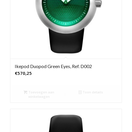
Ikepod Duopod Green Eyes, Ref. D002
€
570,25
Toevoegen aan
Toon details
winkelwagen