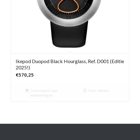
Ikepod Duopod Black Hourglass, Ref. D001 (Editie
2025!)
€
570,25
Toevoegen aan
Toon details
winkelwagen