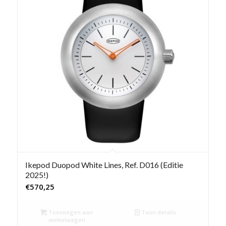
Ikepod Duopod White Lines, Ref. D016 (Editie
2025!)
€
570,25
Toevoegen aan
Toon details
winkelwagen