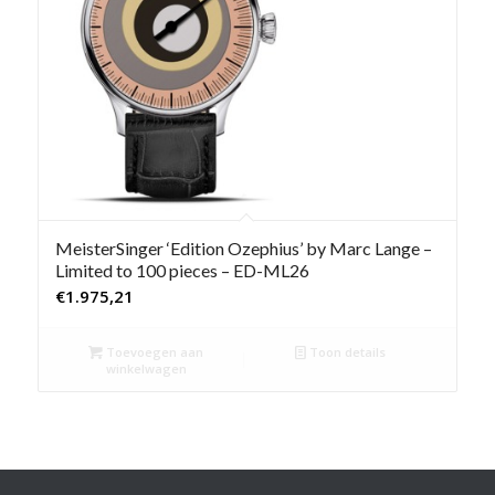
MeisterSinger ‘Edition Ozephius’ by Marc Lange –
Limited to 100 pieces – ED-ML26
€
1.975,21
Toevoegen aan
Toon details
winkelwagen