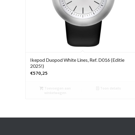
Ikepod Duopod White Lines, Ref. D016 (Editie
2025!)
€
570,25
Toevoegen aan
Toon details
winkelwagen