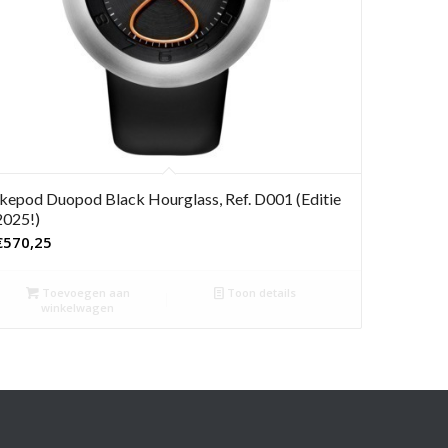
Ikepod Duopod Black Hourglass, Ref. D001 (Editie
2025!)
€
570,25
Toevoegen aan
Toon details
winkelwagen