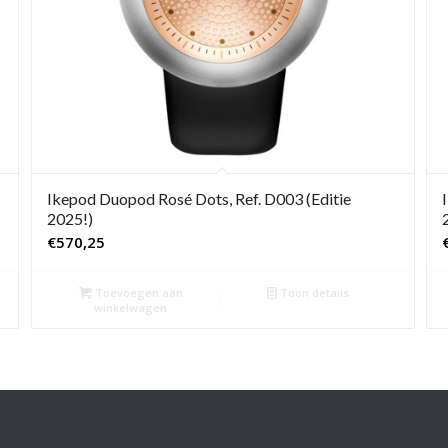
Ikepod Duopod Rosé Dots, Ref. D003 (Editie
2025!)
€
570,25
Toevoegen aan
Toon details
winkelwagen