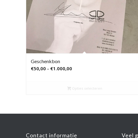
Geschenkbon
Prijsklasse:
€
50,00
-
€
1.000,00
€50,00
tot
Opties selecteren
€1.000,00
Contact informatie
Veel 