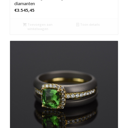
diamanten
€
3.545,45
Toevoegen aan
Toon details
winkelwagen