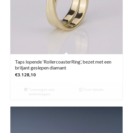
Taps lopende ‘RollercoasterRing’, bezet met een
briljant geslepen diamant
€
3.128,10
Toevoegen aan
Toon details
winkelwagen