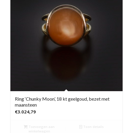
Ring ‘Chunky Moon’, 18 kt geelgoud, bezet met
maansteen
€
3.024,79
Toevoegen aan
Toon details
winkelwagen