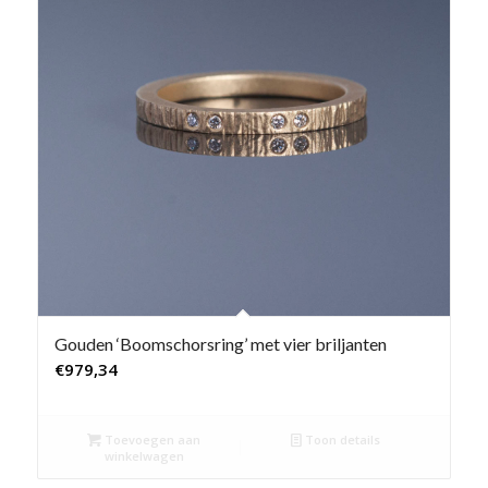
Gouden ‘Boomschorsring’ met vier briljanten
€
979,34
Toevoegen aan
Toon details
winkelwagen