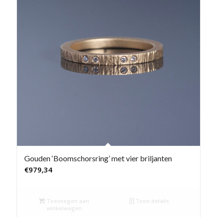
Gouden ‘Boomschorsring’ met vier briljanten
€
979,34
Toevoegen aan
Toon details
winkelwagen