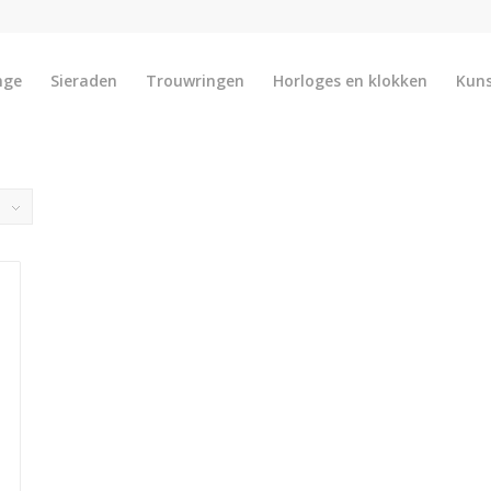
nge
Sieraden
Trouwringen
Horloges en klokken
Kun