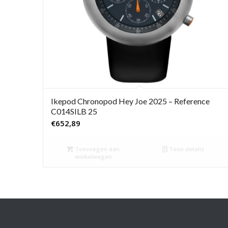
Ikepod Chronopod Hey Joe 2025 – Reference
C014SILB 25
€
652,89
Toevoegen aan
Toon details
winkelwagen