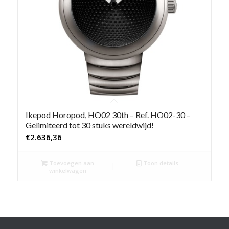
Ikepod Horopod, HO02 30th – Ref. HO02-30 –
Gelimiteerd tot 30 stuks wereldwijd!
€
2.636,36
Toevoegen aan
Toon details
winkelwagen