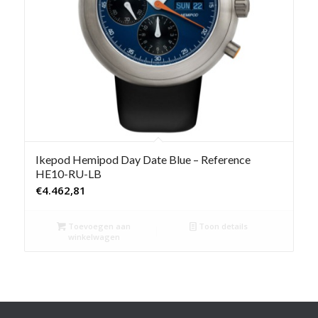
Ikepod Hemipod Day Date Blue – Reference
HE10-RU-LB
€
4.462,81
Toevoegen aan
Toon details
winkelwagen