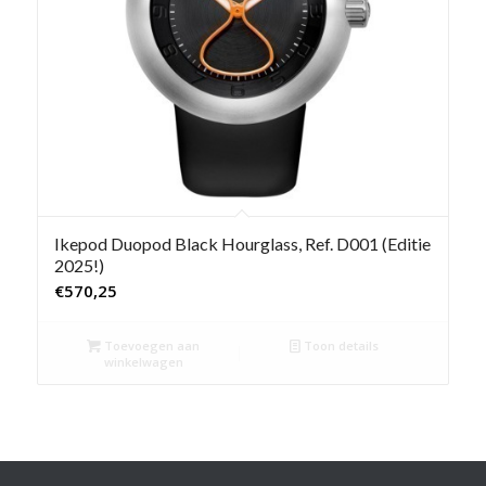
Ikepod Duopod Black Hourglass, Ref. D001 (Editie
2025!)
€
570,25
Toevoegen aan
Toon details
winkelwagen