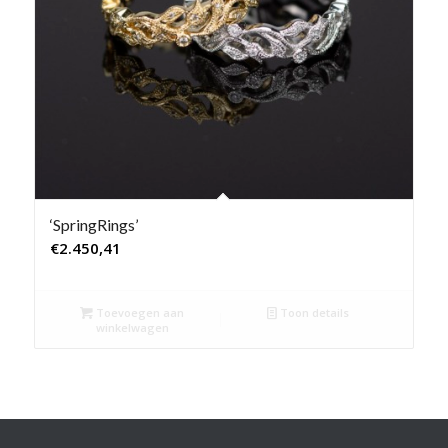
‘SpringRings’
€
2.450,41
Toevoegen aan
Toon details
winkelwagen