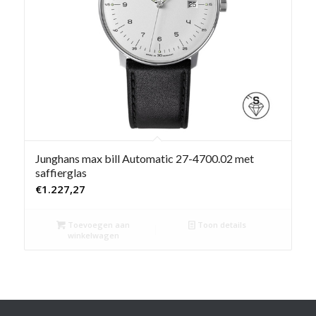
Junghans max bill Automatic 27-4700.02 met
saffierglas
€
1.227,27
Toevoegen aan
Toon details
winkelwagen