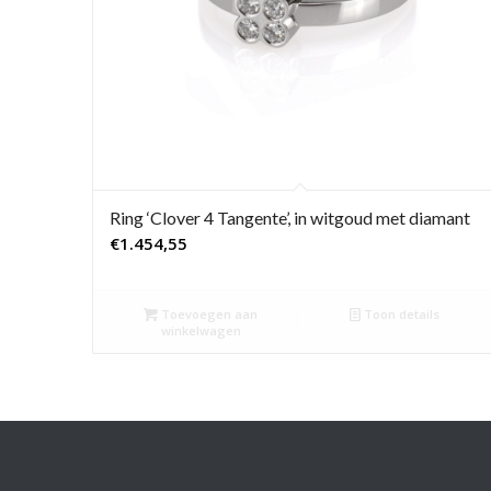
Ring ‘Clover 4 Tangente’, in witgoud met diamant
€
1.454,55
Toevoegen aan
Toon details
winkelwagen