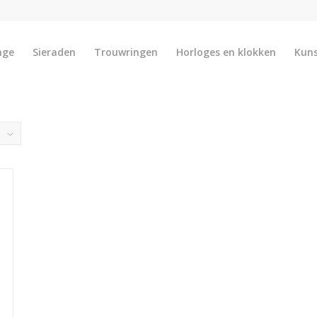
nge
Sieraden
Trouwringen
Horloges en klokken
Kun